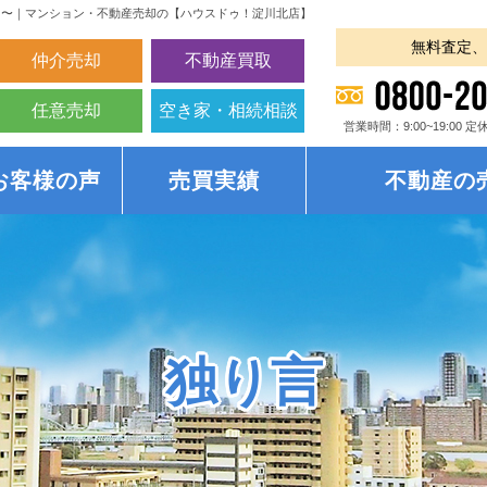
？〜｜マンション・不動産売却の【ハウスドゥ！淀川北店】
無料査定、
仲介売却
不動産買取
任意売却
空き家・相続相談
営業時間：9:00~19:00
お客様の声
売買実績
不動産の
独り言