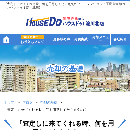
「査定しに来てくれる時、何を用意してたらええの？」｜マンション・不動産売却の
【ハウスドゥ！淀川北店】
毎日更新中！
売却メニュ
お客様の声
売買実績
会社紹介
ー
お役立ちブログ
売却の基礎
トップ
ブログ
売却の基礎
「査定しに来てくれる時、何を用意してたらええの？」
「査定しに来てくれる時、何を用